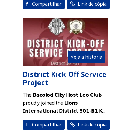
f
Compartilhar
Link de cópia
Veja a história
District Kick-Off Service
Project
The 𝗕𝗮𝗰𝗼𝗹𝗼𝗱 𝗖𝗶𝘁𝘆 𝗛𝗼𝘀𝘁 𝗟𝗲𝗼 𝗖𝗹𝘂𝗯
proudly joined the 𝗟𝗶𝗼𝗻𝘀
𝗜𝗻𝘁𝗲𝗿𝗻𝗮𝘁𝗶𝗼𝗻𝗮𝗹 𝗗𝗶𝘀𝘁𝗿𝗶𝗰𝘁 𝟯𝟬𝟭-𝗕𝟭 𝗞...
f
Compartilhar
Link de cópia