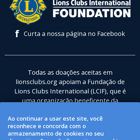
f
Curta a nossa página no Facebook
Todas as doações aceitas em
lionsclubs.org apoiam a Fundação de
Lions Clubs International (LCIF), que é
uma organização beneficente da
categoria 501(c)(3) isenta de impostos.
Ao continuar a usar este site, você
Lions Clubs International (LCI) é uma
reconhece e concorda com o
organização para o bem-estar social de
armazenamento de cookies no seu
categoria 501(c)(4) isenta de impostos e