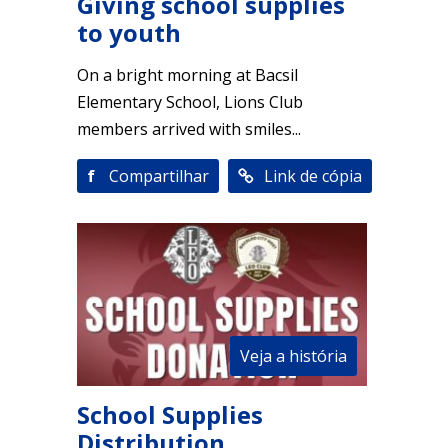
Giving school supplies
to youth
On a bright morning at Bacsil
Elementary School, Lions Club
members arrived with smiles...
f
Compartilhar
Link de cópia
Veja a história
School Supplies
Distribution