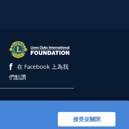
f
在 Facebook 上為我
們點讚
基金會是 501(c)(3) 免稅
格接受或募集慈善捐款。LCI
接受並關閉