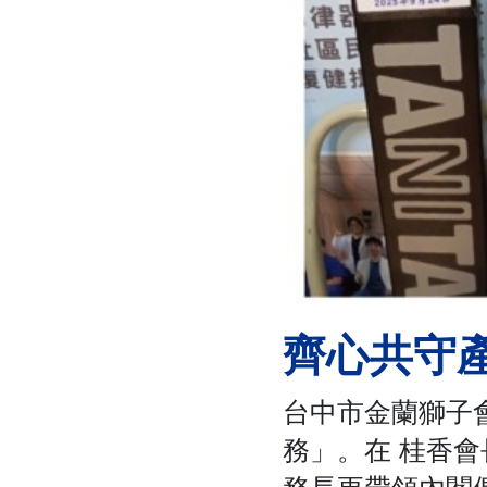
齊心共守
台中市金蘭獅子
務」。在 桂香
務長更帶領內閣