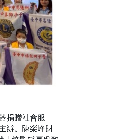
器捐贈社會服
主辦。陳榮峰財
代表總監辦事處致