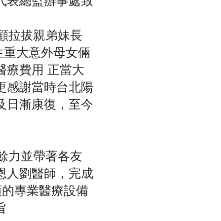
顧拉拔親弟妹長
生重大意外母女倆
療費用 正當大
更感謝當時台北陽
及日漸康復，至今
餘力並帶著各友
恩人劉醫師，完成
項的專業醫療設備
旨