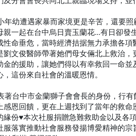
自小年幼遭遇家暴而家境更是辛苦，還要照
母親一起在台中烏日賣玉蘭花…有日卻發
成性命垂危，當時經濟拮据無力承擔各項醫
是劉文俊醫師帶著她們母女倆北上救治，
助金的援助，讓她們得以有幸救回一命並
心，這份來自社會的溫暖恩情。
代表著台中市金蘭獅子會會長的身份，行有
上感恩回饋，更在上週找到了當年的救命
的緣份♥️本次社服捐贈急難救助金以及各
社服落實推動社會服務發揚博愛精神的宗