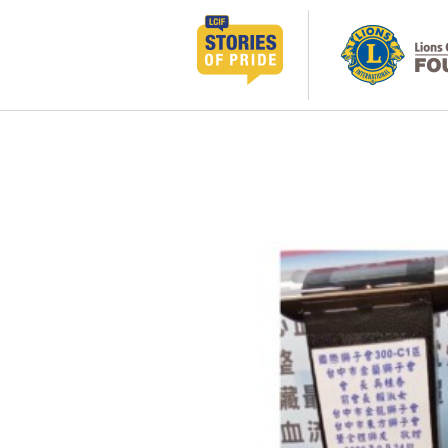
跳
至
主
要
內
容