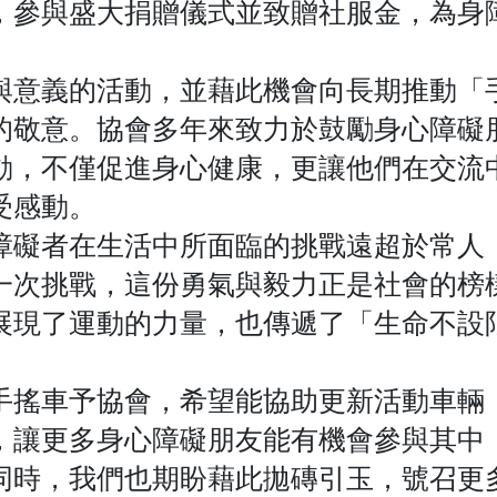
，參與盛大捐贈儀式並致贈社服金，為身
與意義的活動，並藉此機會向長期推動「
的敬意。協會多年來致力於鼓勵身心障礙
動，不僅促進身心健康，更讓他們在交流
受感動。
障礙者在生活中所面臨的挑戰遠超於常人
一次挑戰，這份勇氣與毅力正是社會的榜
展現了運動的力量，也傳遞了「生命不設
手搖車予協會，希望能協助更新活動車輛
，讓更多身心障礙朋友能有機會參與其中
同時，我們也期盼藉此拋磚引玉，號召更