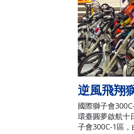
逆風飛翔
國際獅子會300
環臺圓夢啟航十
子會300C-1