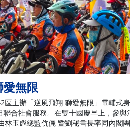
獅愛無限
C-2區主辦「逆風飛翔 獅愛無限」電輔式
日聯合社會服務。在雙十國慶早上，參與
區，由林玉彪總監伉儷 暨劉秘書長率同內閣