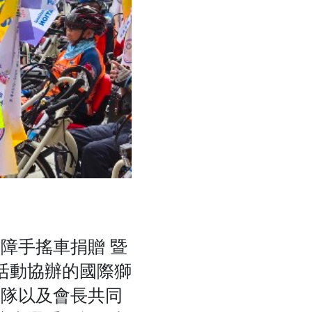
身障手搖車捐贈 暨
活動協辦的國際獅
團隊以及會長共同