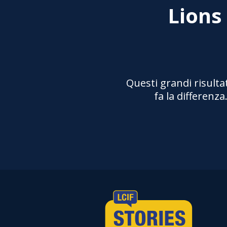
Lions
Questi grandi risulta
fa la differenz