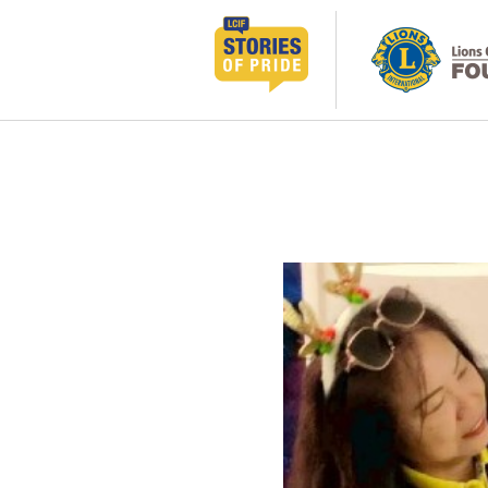
跳
至
主
要
內
容