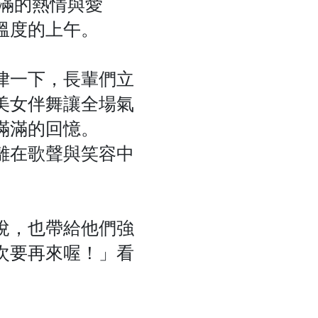
滿滿的熱情與愛
溫度的上午。
律一下，長輩們立
美女伴舞讓全場氣
滿滿的回憶。
離在歌聲與笑容中
悅，也帶給他們強
次要再來喔！」看