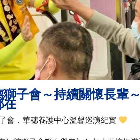
德獅子會～持續關懷長輩
都在
子會．華穗養護中心溫馨巡演紀實