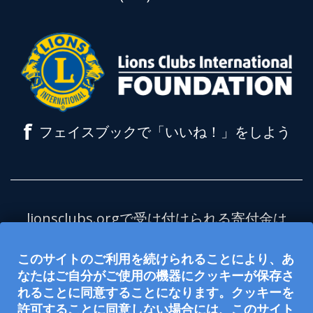
f
フェイスブックで「いいね！」をしよう
lionsclubs.orgで受け付けられる寄付金は
全額、ライオンズクラブ国際財団（LCIF）
このサイトのご利用を続けられることにより、あ
を支援します。LCIFは米国の内国歳入法
なたはご自分がご使用の機器にクッキーが保存さ
501(c)(3)項に定める非課税の慈善団体で
れることに同意することになります。クッキーを
す。ライオンズクラブ国際協会（LCI）
許可することに同意しない場合には、このサイト