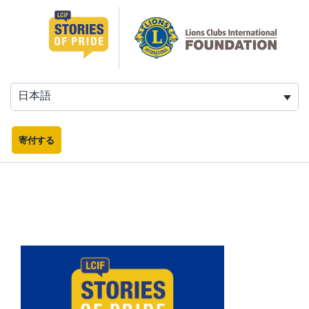
コ
ン
テ
ン
ツ
へ
日本語
ス
キ
ッ
寄付する
プ