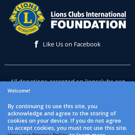
f
Like Us on Facebook
All donations accepted on lionsclubs.org
support Lions Clubs International
Welcome!
Foundation (LCIF), which is a 501(c)(3)
By continuing to use this site, you
tax-exempt public charitable
acknowledge and agree to the storing of
organization. Lions Clubs International
cookies on your device. If you do not agree
(LCI) is a 501(c)(4) tax-exempt social
to accept cookies, you must not use this site.