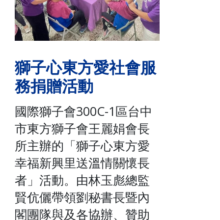
獅子心東方愛社會服
務捐贈活動
國際獅子會300C-1區台中
市東方獅子會王麗娟會長
所主辦的「獅子心東方愛
幸福新興里送溫情關懷長
者」活動。由林玉彪總監
賢伉儷帶領劉秘書長暨內
閣團隊與及各協辦、贊助