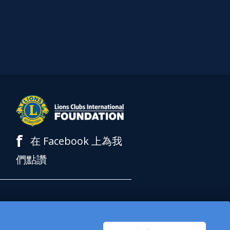
f
在 Facebook 上為我
們點讚
基金會是 501(c)(3) 免稅
格接受或募集慈善捐款。LCI