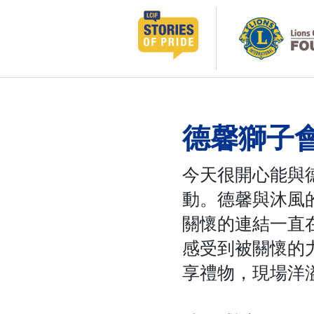
跳
至
主
要
內
容
德馨獅子
今天很開心能與
動。德馨與沐風
關懷的連結一直
感受到被關懷的
享禮物，現場洋