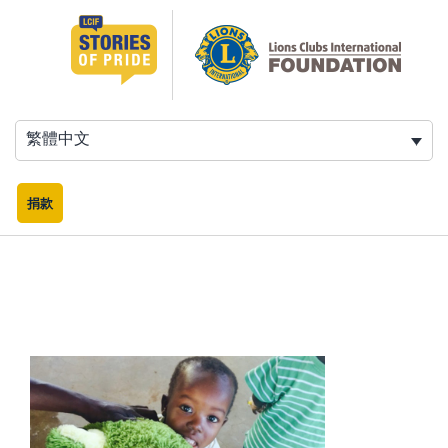
跳
至
主
要
內
容
繁體中文
捐款