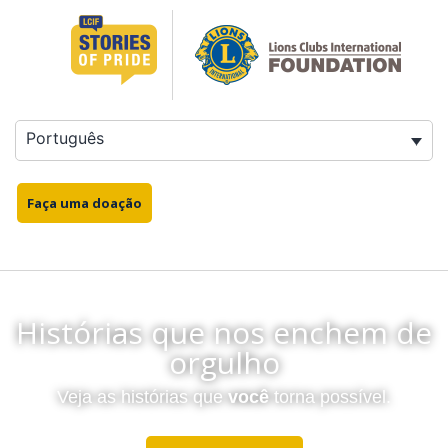
Português
Faça uma doação
Histórias que nos enchem de
orgulho
Veja as histórias que
você
torna possível.